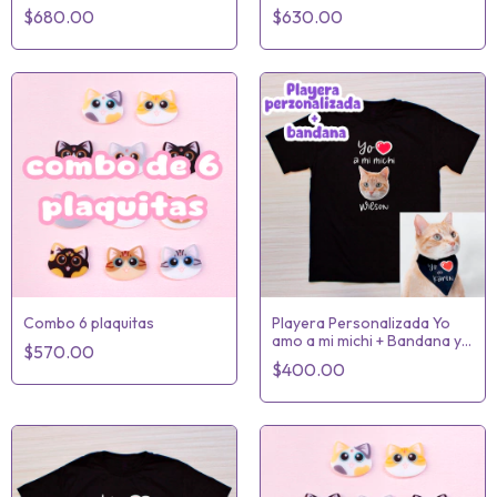
$680.00
$630.00
Combo 6 plaquitas
Playera Personalizada Yo
amo a mi michi + Bandana yo
$570.00
amo a mi Karen
$400.00