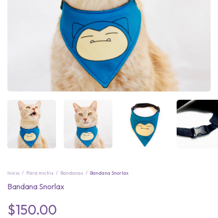
Inicio
/
Para michis
/
Bandanas
/
Bandana Snorlax
Bandana Snorlax
$150.00