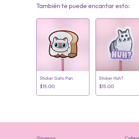
También te puede encantar esto:
ola Diablo
Sticker Gato Pan
Sticker Huh?
$15.00
$15.00
Síguenos
Categ