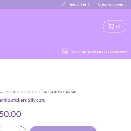
Iniciar sesión
|
Crear una cuenta
(
0
)
Ven a visitarnos (fechas y ubicación aquí)
io
/
Para Karens
/
Stickers
/
Plantilla stickers Silly cats
ntilla stickers Silly cats
50.00