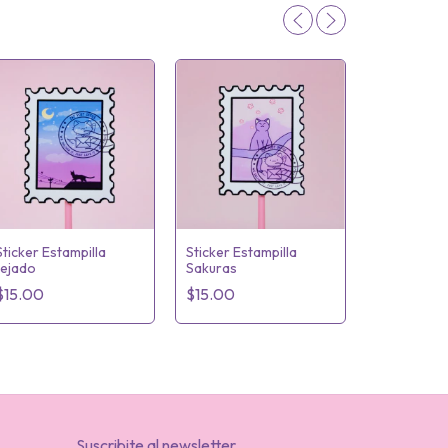
Sticker Estampilla
Sticker Estampilla
tejado
Sakuras
Sticker Ca
$15.00
$15.00
$15.00
Suscribite al newsletter