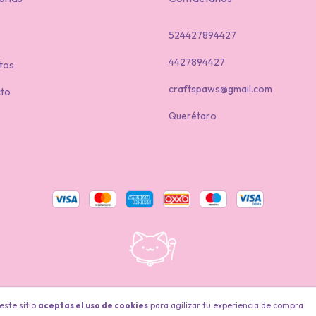
524427894427
4427894427
tos
craftspaws@gmail.com
to
Querétaro
servados.
este sitio
aceptas el uso de cookies
para agilizar tu experiencia de compra.