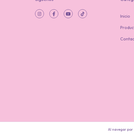
Inicio
Produc
Contac
Copyright Craft Paws Studio - 2026. Todos los derechos re
Al navegar por 