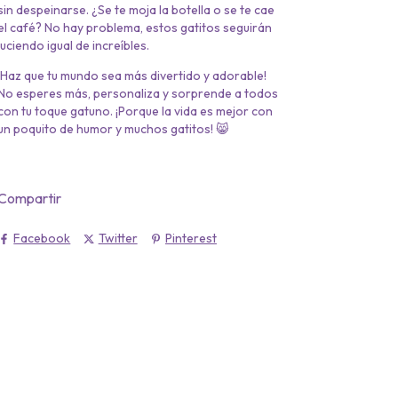
sin despeinarse. ¿Se te moja la botella o se te cae
el café? No hay problema, estos gatitos seguirán
luciendo igual de increíbles.
¡Haz que tu mundo sea más divertido y adorable!
No esperes más, personaliza y sorprende a todos
con tu toque gatuno. ¡Porque la vida es mejor con
un poquito de humor y muchos gatitos! 😸
Compartir
Facebook
Twitter
Pinterest